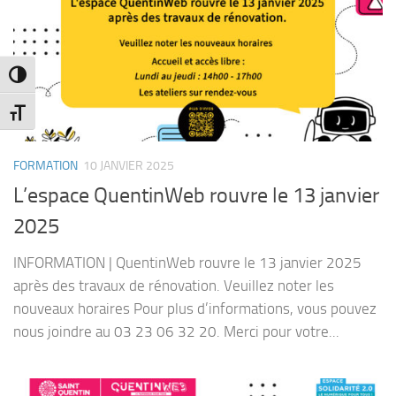
Passer en contraste élevé
Changer la taille de la police
FORMATION
10 JANVIER 2025
L’espace QuentinWeb rouvre le 13 janvier
2025
INFORMATION | QuentinWeb rouvre le 13 janvier 2025
après des travaux de rénovation. Veuillez noter les
nouveaux horaires Pour plus d’informations, vous pouvez
nous joindre au 03 23 06 32 20. Merci pour votre...