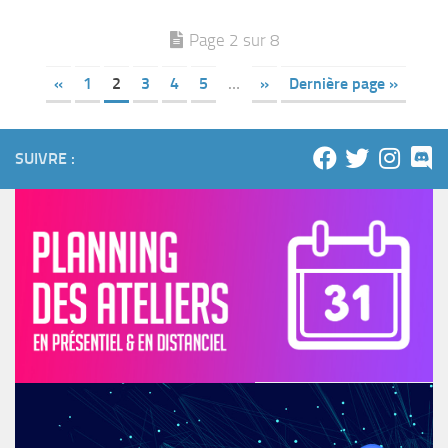
Page 2 sur 8
«
1
2
3
4
5
…
»
Dernière page »
SUIVRE :