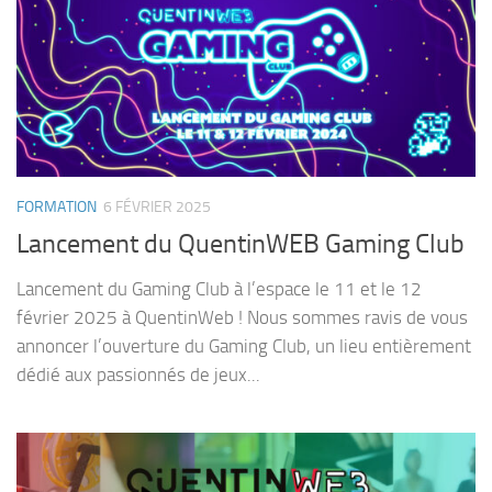
FORMATION
6 FÉVRIER 2025
Lancement du QuentinWEB Gaming Club
Lancement du Gaming Club à l’espace le 11 et le 12
février 2025 à QuentinWeb ! Nous sommes ravis de vous
annoncer l’ouverture du Gaming Club, un lieu entièrement
dédié aux passionnés de jeux...