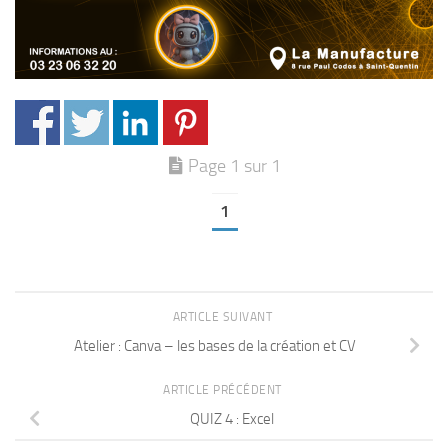
Page 1 sur 1
1
ARTICLE SUIVANT
Atelier : Canva – les bases de la création et CV
ARTICLE PRÉCÉDENT
QUIZ 4 : Excel