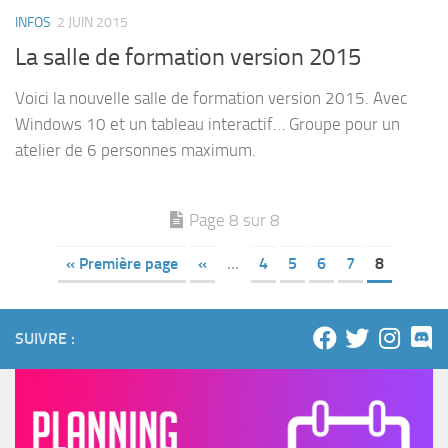
INFOS
2 JUIN 2015
La salle de formation version 2015
Voici la nouvelle salle de formation version 2015. Avec
Windows 10 et un tableau interactif… Groupe pour un
atelier de 6 personnes maximum.
Page 8 sur 8
« Première page
«
…
4
5
6
7
8
SUIVRE :