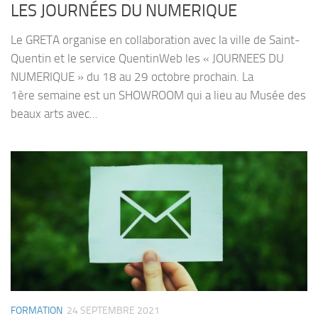
LES JOURNÉES DU NUMERIQUE
Le GRETA organise en collaboration avec la ville de Saint-
Quentin et le service QuentinWeb les « JOURNEES DU
NUMERIQUE » du 18 au 29 octobre prochain. La
1ère semaine est un SHOWROOM qui a lieu au Musée des
beaux arts avec...
FORMATION
24 SEPTEMBRE 2021