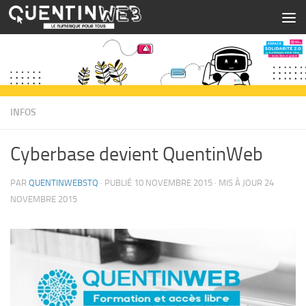
Skip to content
INFOS
Cyberbase devient QuentinWeb
PAR
QUENTINWEBSTQ
· PUBLIÉ
10 NOVEMBRE 2015
· MIS À JOUR
24
NOVEMBRE 2015