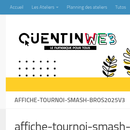
Accueil
Les Ateliers
Planning des ateliers
Tutos
Skip to content
AFFICHE-TOURNOI-SMASH-BROS2025V3
affiche-tournoi-smas