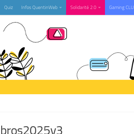
Quiz
Infos QuentinWeb
Solidarité 2.0
Gaming CL
h-bros2025v3