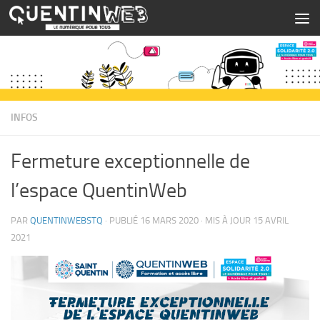
Skip to content
INFOS
Fermeture exceptionnelle de
l’espace QuentinWeb
PAR
QUENTINWEBSTQ
· PUBLIÉ
16 MARS 2020
· MIS À JOUR
15 AVRIL
2021