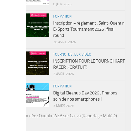
8 JUIN 2026
FORMATION
Inscription + règlement : Saint-Quentin
E-Sports Tournament 2026 : final
round
30 AVRIL 2026
TOURNOI DE JEUX VIDÉO
INSCRIPTION POUR LE TOURNOI KART
RACER : (GRATUIT)
2 AVRIL 2026
FORMATION
Digital Cleanup Day 2026 : Prenons
soin de nos smartphones !
3 MARS 2026
Vidéo : QuentinWEB sur Canva (Reportage Matélé)