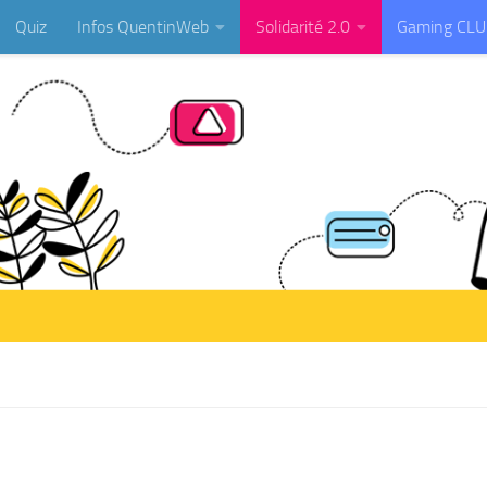
Quiz
Infos QuentinWeb
Solidarité 2.0
Gaming CL