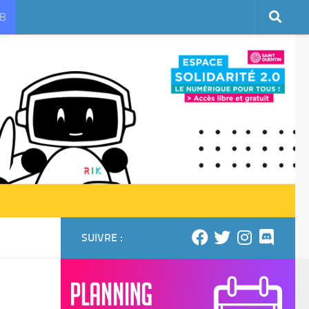
UB
SUIVRE :