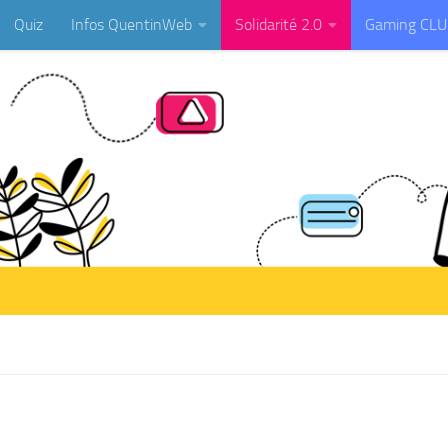
Quiz
Infos QuentinWeb
Solidarité 2.0
Gaming CL