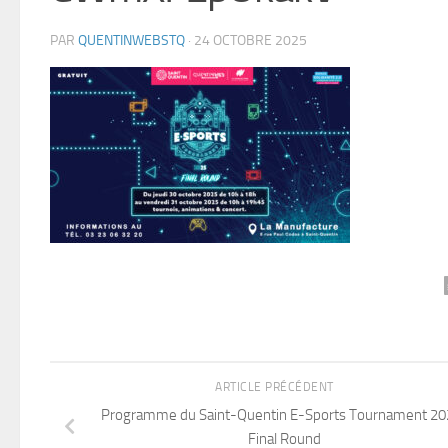
PAR
QUENTINWEBSTQ
·
24 OCTOBRE 2025
ARTICLE PRÉCÉDENT
Programme du Saint-Quentin E-Sports Tournament 202
Final Round