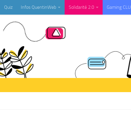
Quiz
Infos QuentinWeb
Solidarité 2.0
Gaming CL