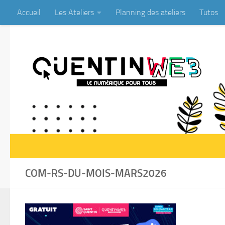
Accueil
Les Ateliers
Planning des ateliers
Tutos
Skip to content
COM-RS-DU-MOIS-MARS2026