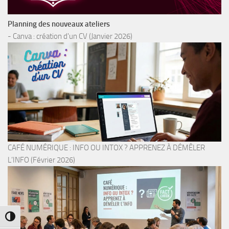
Planning des nouveaux ateliers
- Canva : création d'un CV (Janvier 2026)
CAFÉ NUMÉRIQUE : INFO OU INTOX ? APPRENEZ À DÉMÊLER
L’INFO (Février 2026)
Passer en contraste élevé