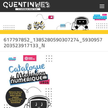
Skip to content
617797852_1385280590307274_5930957
203523917133_N