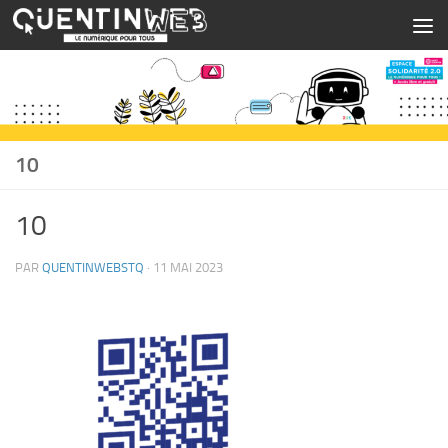
Skip to content
10
10
PAR
QUENTINWEBSTQ
·
11 MAI 2023