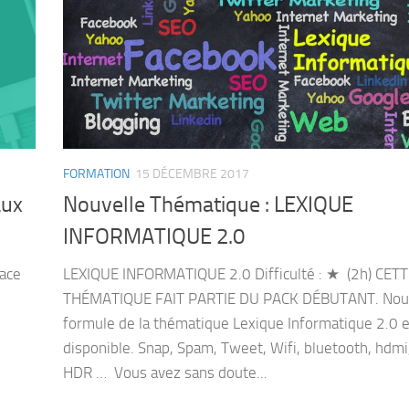
FORMATION
15 DÉCEMBRE 2017
aux
Nouvelle Thématique : LEXIQUE
INFORMATIQUE 2.0
pace
LEXIQUE INFORMATIQUE 2.0 Difficulté : ★ (2h) CET
THÉMATIQUE FAIT PARTIE DU PACK DÉBUTANT. Nou
formule de la thématique Lexique Informatique 2.0 
disponible. Snap, Spam, Tweet, Wifi, bluetooth, hdmi
HDR … Vous avez sans doute...