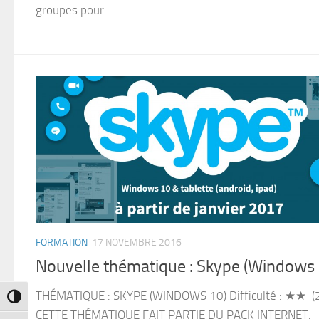
groupes pour...
FORMATION
17 NOVEMBRE 2016
Nouvelle thématique : Skype (Windows 
THÉMATIQUE : SKYPE (WINDOWS 10) Difficulté : ★★ (
Passer en contraste élevé
CETTE THÉMATIQUE FAIT PARTIE DU PACK INTERNET.