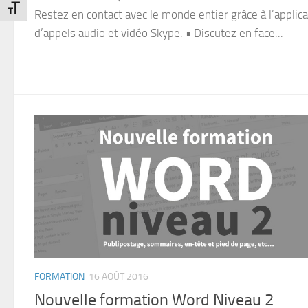
Changer la taille de la police
Restez en contact avec le monde entier grâce à l’applica
d’appels audio et vidéo Skype. • Discutez en face...
FORMATION
16 AOÛT 2016
Nouvelle formation Word Niveau 2