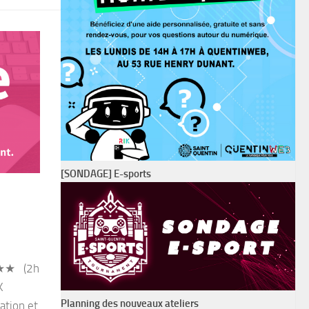
[SONDAGE] E-sports
: ★★ (2h
K
Planning des nouveaux ateliers
ation et