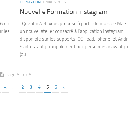
FORMATION
1 MARS 2016
Nouvelle Formation Instagram
16 un
QuentinWeb vous propose à partir du mois de Mar
r les
un nouvel atelier consacré à l’application Instagram
disponible sur les supports IOS (Ipad, Iphone) et Andr
s
S’adressant principalement aux personnes n’ayant j
(ou...
Page 5 sur 6
«
…
2
3
4
5
6
»