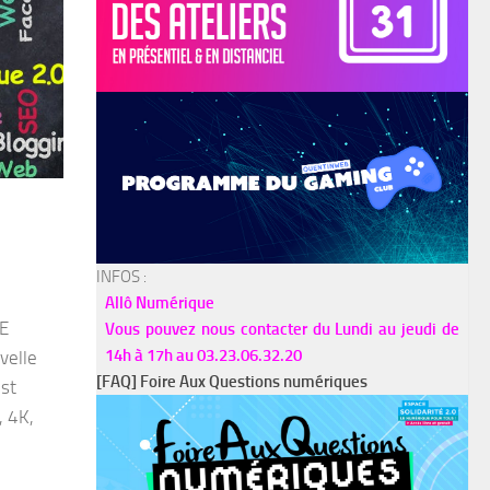
INFOS :
Allô Numérique
TE
Vous pouvez nous contacter du Lundi au jeudi de
14h à 17h au 03.23.06.32.20
velle
[FAQ] Foire Aux Questions numériques
est
, 4K,