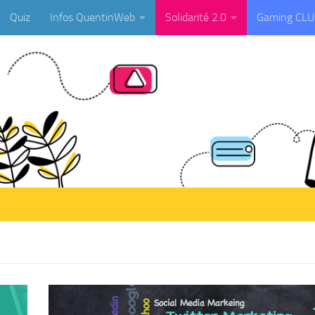
Quiz
Infos QuentinWeb
Solidarité 2.0
Gaming CL