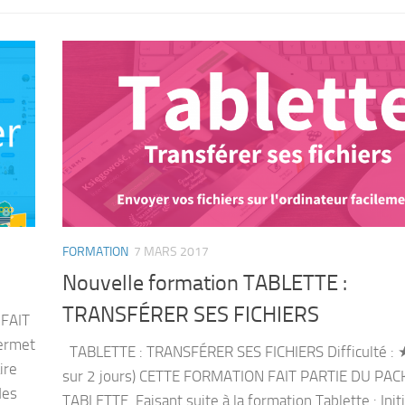
FORMATION
7 MARS 2017
Nouvelle formation TABLETTE :
TRANSFÉRER SES FICHIERS
FAIT
ermet
TABLETTE : TRANSFÉRER SES FICHIERS Difficulté 
ire
sur 2 jours) CETTE FORMATION FAIT PARTIE DU PAC
des
TABLETTE. Faisant suite à la formation Tablette : Initi