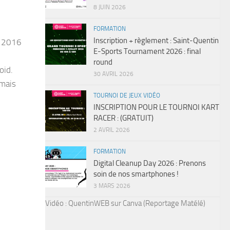
8 JUIN 2026
FORMATION
Inscription + règlement : Saint-Quentin
s 2016
E-Sports Tournament 2026 : final
round
oid.
30 AVRIL 2026
amais
TOURNOI DE JEUX VIDÉO
INSCRIPTION POUR LE TOURNOI KART
RACER : (GRATUIT)
2 AVRIL 2026
FORMATION
Digital Cleanup Day 2026 : Prenons
soin de nos smartphones !
3 MARS 2026
Vidéo : QuentinWEB sur Canva (Reportage Matélé)