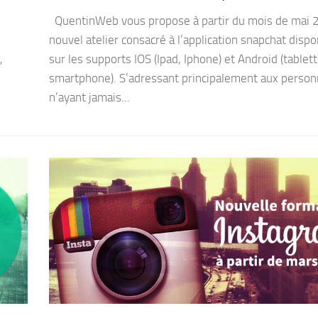
QuentinWeb vous propose à partir du mois de mai 
nouvel atelier consacré à l’application snapchat dispo
,
sur les supports IOS (Ipad, Iphone) et Android (tablett
smartphone). S’adressant principalement aux perso
n’ayant jamais...