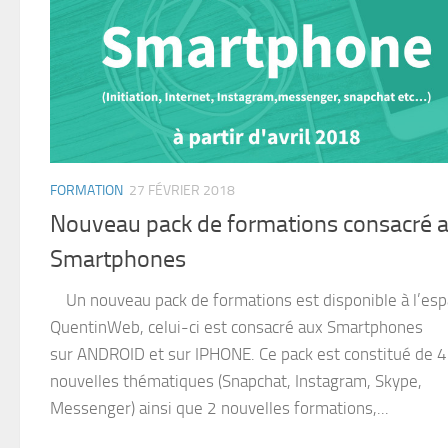
FORMATION
27 FÉVRIER 2018
Nouveau pack de formations consacré 
Smartphones
Un nouveau pack de formations est disponible à l’es
QuentinWeb, celui-ci est consacré aux Smartphones
sur ANDROID et sur IPHONE. Ce pack est constitué de 4
nouvelles thématiques (Snapchat, Instagram, Skype,
Messenger) ainsi que 2 nouvelles formations,...